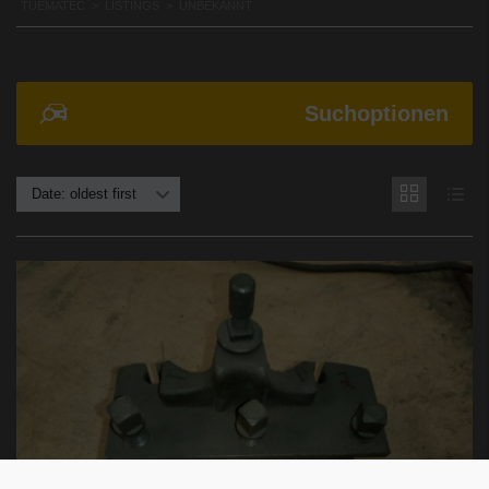
TUEMATEC
>
LISTINGS
>
UNBEKANNT
Suchoptionen
Date: oldest first