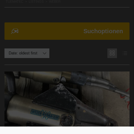
TUEMATEC
>
LISTINGS
>
WEBER
Suchoptionen
Date: oldest first