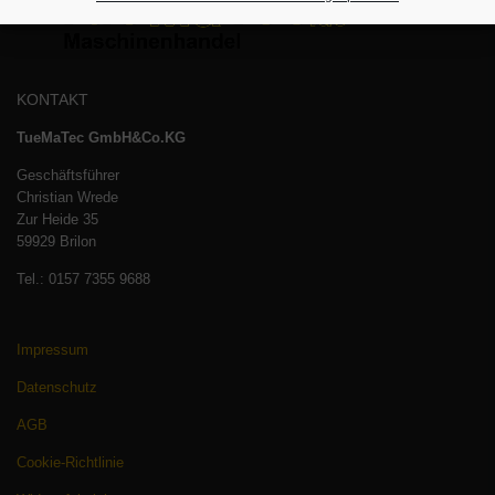
KONTAKT
TueMaTec GmbH&Co.KG
Geschäftsführer
Christian Wrede
Zur Heide 35
59929 Brilon
Tel.: 0157 7355 9688
Impressum
Datenschutz
AGB
Cookie-Richtlinie