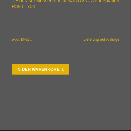
1 Eckfräser Messerkopf für SANDVIC Wendeplatten
R390-1704
60,00
€
netto
exkl. MwSt.
Lieferung auf Anfrage
IN DEN WARENKORB